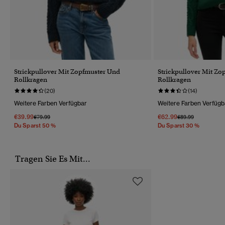
Strickpullover Mit Zopfmuster Und
Strickpullover Mit Z
Rollkragen
Rollkragen
(20)
(14)
Weitere Farben Verfügbar
Weitere Farben Verfügb
€39.99
€62.99
Preis Wurde Reduziert Von
Bis
Preis Wurde Reduz
Bis
€79.99
€89.99
Du Sparst 50 %
Du Sparst 30 %
Tragen Sie Es Mit...