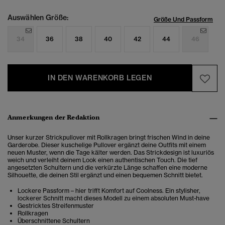
Auswählen Größe:
Größe Und Passform
34
36
38
40
42
44
46
IN DEN WARENKORB LEGEN
Anmerkungen der Redaktion
Unser kurzer Strickpullover mit Rollkragen bringt frischen Wind in deine
Garderobe. Dieser kuschelige Pullover ergänzt deine Outfits mit einem
neuen Muster, wenn die Tage kälter werden. Das Strickdesign ist luxuriös
weich und verleiht deinem Look einen authentischen Touch. Die tief
angesetzten Schultern und die verkürzte Länge schaffen eine moderne
Silhouette, die deinen Stil ergänzt und einen bequemen Schnitt bietet.
Lockere Passform – hier trifft Komfort auf Coolness. Ein stylisher,
lockerer Schnitt macht dieses Modell zu einem absoluten Must-have
Gestricktes Streifenmuster
Rollkragen
Überschnittene Schultern