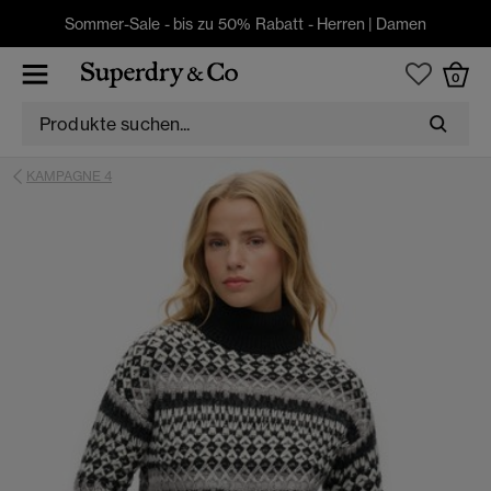
Sommer-Sale - bis zu 50% Rabatt -
Herren
|
Damen
0
KAMPAGNE 4