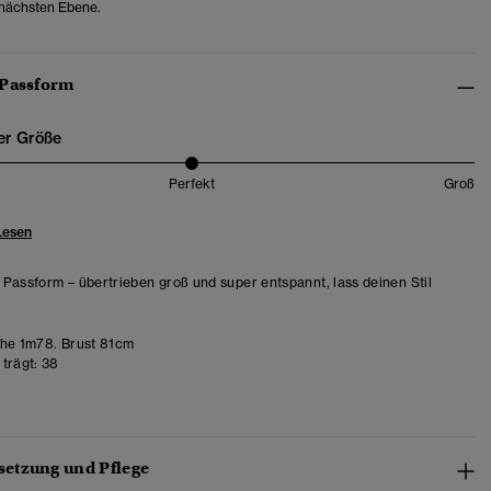
 nächsten Ebene.
 Passform
er Größe
Perfekt
Groß
Lesen
Passform – übertrieben groß und super entspannt, lass deinen Stil
e 1m78. Brust 81cm
trägt:
38
etzung und Pflege