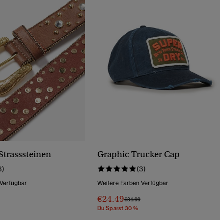
Strasssteinen
Graphic Trucker Cap
3)
(3)
 Verfügbar
Weitere Farben Verfügbar
€24.49
Wurde Reduziert Von
Bis
Preis Wurde Reduziert Von
Bis
€34.99
Du Sparst 30 %