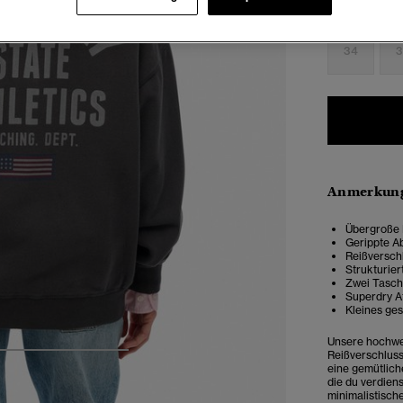
Auswählen G
34
3
Anmerkung
Übergroße P
Gerippte A
Reißversch
Strukturie
Zwei Tasch
Superdry A
Kleines ge
Unsere hochwer
Reißverschluss 
4
5
6
7
eine gemütlich
die du verdiens
minimalistisch