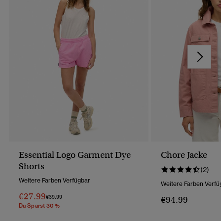
Essential Logo Garment Dye
Chore Jacke
Shorts
(2)
Weitere Farben Verfügbar
Weitere Farben Verfü
€27.99
Preis Wurde Reduziert Von
Bis
€39.99
€94.99
Du Sparst 30 %