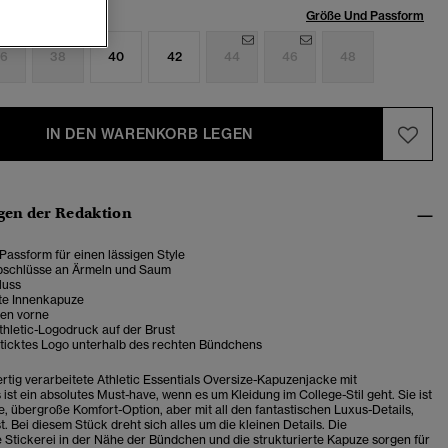
röße:
Größe Und Passform
6
38
40
42
44
46
48
IN DEN WARENKORB LEGEN
en der Redaktion
assform für einen lässigen Style
bschlüsse an Ärmeln und Saum
luss
rte Innenkapuze
en vorne
thletic-Logodruck auf der Brust
sticktes Logo unterhalb des rechten Bündchens
tig verarbeitete Athletic Essentials Oversize-Kapuzenjacke mit
ist ein absolutes Must-have, wenn es um Kleidung im College-Stil geht. Sie ist
e, übergroße Komfort-Option, aber mit all den fantastischen Luxus-Details,
t. Bei diesem Stück dreht sich alles um die kleinen Details. Die
e Stickerei in der Nähe der Bündchen und die strukturierte Kapuze sorgen für