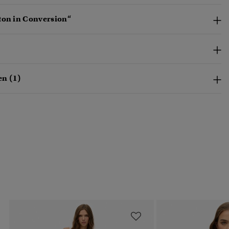
ton in Conversion“
n (1)