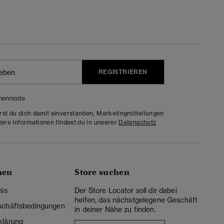
REGISTRIEREN
menmode
rst du dich damit einverstanden, Marketingmitteilungen
tere Informationen findest du in unserer
Datenschutz
nen
Store suchen
nis
Der Store Locator soll dir dabei
helfen, das nächstgelegene Geschäft
schäftsbedingungen
in deiner Nähe zu finden.
klärung