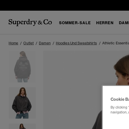
SOMMER-SALE
HERREN
DAM
Home
Outlet
Damen
Hoodies Und Sweatshirts
Athletic Essent
Cookie B
By clicking 
navigation, 