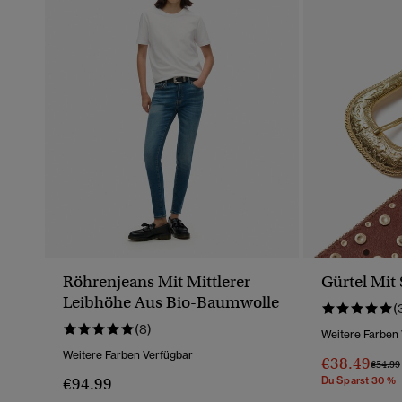
Röhrenjeans Mit Mittlerer
Gürtel Mit 
Leibhöhe Aus Bio-Baumwolle
(
(8)
Weitere Farben
Weitere Farben Verfügbar
€38.49
Preis 
€54.99
€94.99
Du Sparst 30 %