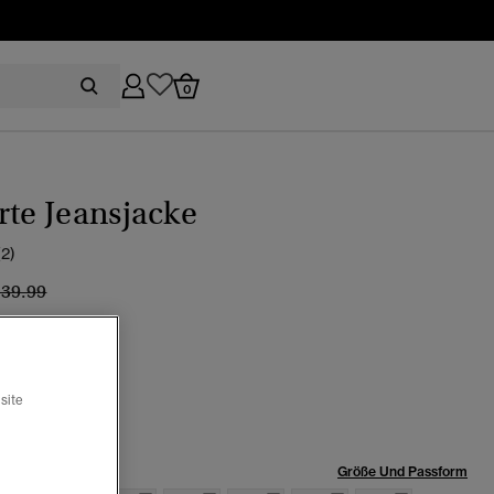
0
rte Jeansjacke
(2)
eis wurde reduziert von
bis
139.99
hell vintage
Ausgewählt
site
röße:
Größe Und Passform