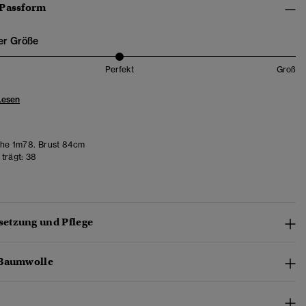
 Passform
er Größe
Perfekt
Groß
Lesen
he 1m78. Brust 84cm
trägt:
38
etzung und Pflege
-Baumwolle