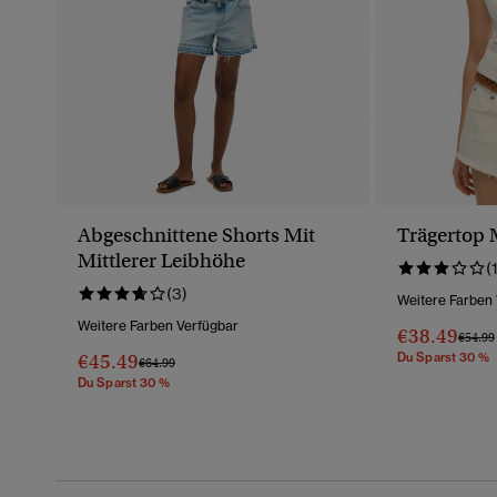
Abgeschnittene Shorts Mit
Trägertop 
Mittlerer Leibhöhe
(
(3)
Weitere Farben
Weitere Farben Verfügbar
€38.49
Preis 
€54.99
€45.49
Du Sparst 30 %
Preis Wurde Reduziert Von
Bis
€64.99
Du Sparst 30 %