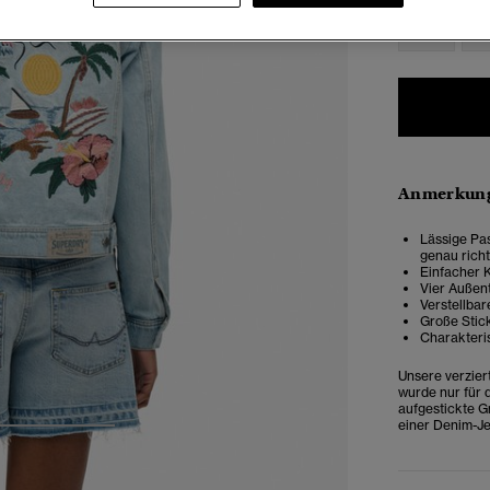
34
3
Anmerkung
Lässige Pas
genau rich
Einfacher 
Vier Außen
Verstellba
Große Stick
Charakteri
Unsere verziert
wurde nur für d
aufgestickte G
einer Denim-Je
3
4
5