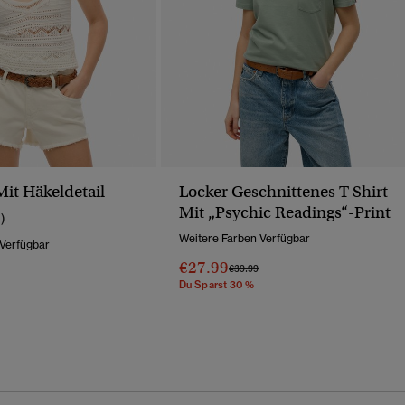
Mit Häkeldetail
Locker Geschnittenes T-Shirt
Mit „Psychic Readings“-Print
1)
Weitere Farben Verfügbar
 Verfügbar
€27.99
Preis Wurde Reduziert Von
Bis
€39.99
Wurde Reduziert Von
Bis
Du Sparst 30 %