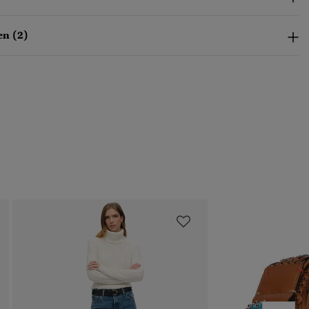
n (2)