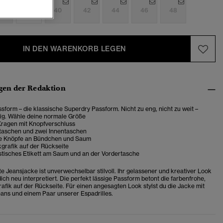
6
38
40
42
44
46
48
IN DEN WARENKORB LEGEN
en der Redaktion
sform – die klassische Superdry Passform. Nicht zu eng, nicht zu weit –
tig. Wähle deine normale Größe
Kragen mit Knopfverschluss
taschen und zwei Innentaschen
re Knöpfe an Bündchen und Saum
grafik auf der Rückseite
stisches Etikett am Saum und an der Vordertasche
e Jeansjacke ist unverwechselbar stilvoll. Ihr gelassener und kreativer Look
ich neu interpretiert. Die perfekt lässige Passform betont die farbenfrohe,
rafik auf der Rückseite. Für einen angesagten Look stylst du die Jacke mit
ans und einem Paar unserer Espadrilles.