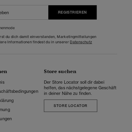
REGISTRIEREN
menmode
rst du dich damit einverstanden, Marketingmitteilungen
tere Informationen findest du in unserer
Datenschutz
nen
Store suchen
nis
Der Store Locator soll dir dabei
helfen, das nächstgelegene Geschäft
schäftsbedingungen
in deiner Nähe zu finden.
klärung
STORE LOCATOR
mmung
lungen