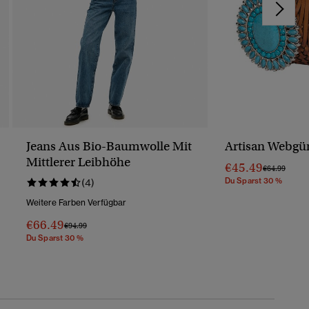
Jeans Aus Bio-Baumwolle Mit
Artisan Webgür
Mittlerer Leibhöhe
€45.49
Preis Wurde 
Bis
€64.99
Du Sparst 30 %
(4)
Weitere Farben Verfügbar
€66.49
Preis Wurde Reduziert Von
Bis
€94.99
Du Sparst 30 %