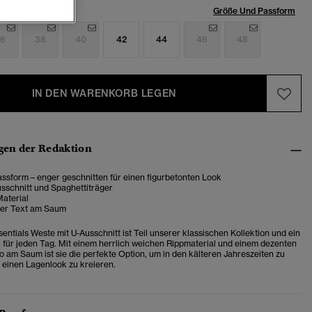
röße:
Größe Und Passform
6
38
40
42
44
46
48
IN DEN WARENKORB LEGEN
en der Redaktion
ssform – enger geschnitten für einen figurbetonten Look
sschnitt und Spaghettiträger
Material
ter Text am Saum
sentials Weste mit U-Ausschnitt ist Teil unserer klassischen Kollektion und ein
für jeden Tag. Mit einem herrlich weichen Rippmaterial und einem dezenten
o am Saum ist sie die perfekte Option, um in den kälteren Jahreszeiten zu
 einen Lagenlook zu kreieren.