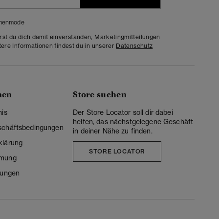
menmode
rst du dich damit einverstanden, Marketingmitteilungen
tere Informationen findest du in unserer
Datenschutz
nen
Store suchen
nis
Der Store Locator soll dir dabei
helfen, das nächstgelegene Geschäft
schäftsbedingungen
in deiner Nähe zu finden.
klärung
STORE LOCATOR
mmung
lungen