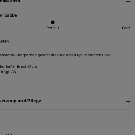
 Passform
er Größe
Perfekt
Groß
Lesen
ssform – körpernah geschnitten für einen figurbetonten Look.
e 1m78. Brust 81cm
trägt:
38
etzung und Pflege