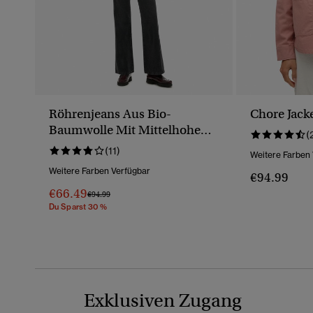
Röhrenjeans Aus Bio-
Chore Jack
Baumwolle Mit Mittelhohem
(
Bund
(11)
Weitere Farben
Weitere Farben Verfügbar
€94.99
€66.49
Preis Wurde Reduziert Von
Bis
€94.99
Du Sparst 30 %
Exklusiven Zugang