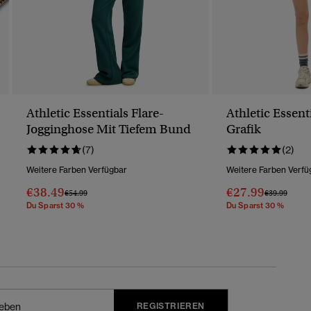
Athletic Essentials Flare-
Athletic Essent
Jogginghose Mit Tiefem Bund
Grafik
(7)
(2)
Weitere Farben Verfügbar
Weitere Farben Verfü
€38.49
€27.99
Preis Wurde Reduziert Von
Bis
Preis Wurde 
Bis
€54.99
€39.99
Du Sparst 30 %
Du Sparst 30 %
REGISTRIEREN