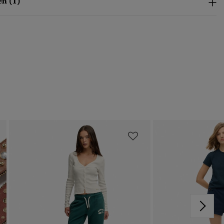
n (1)