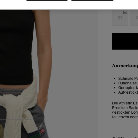
Auswählen G
34
3
Anmerkung
Schmale Pa
Rundhalsau
Geripptes 
Aufgestick
Die Athletic Es
Premium-Basic 
gestickten Log
faulenzen oder
3
4
5