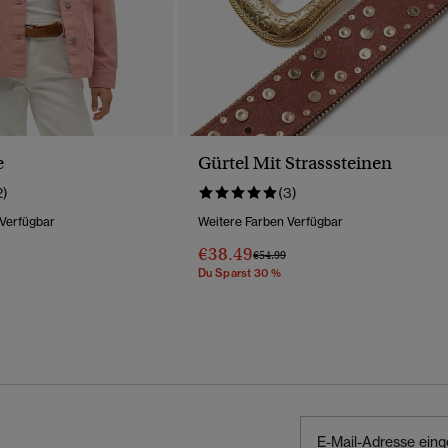
e
Gürtel Mit Strasssteinen
2)
(3)
 Verfügbar
Weitere Farben Verfügbar
€38.49
Preis Wurde Reduziert Von
Bis
€54.99
Du Sparst 30 %