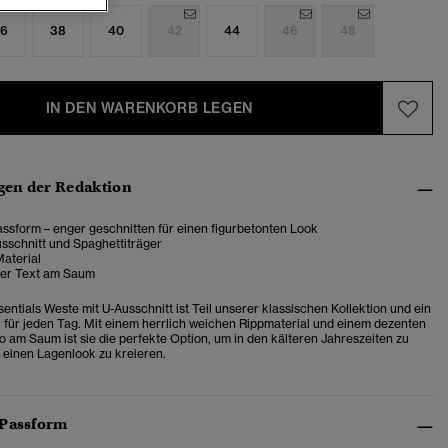
6
38
40
42
44
46
48
IN DEN WARENKORB LEGEN
en der Redaktion
ssform – enger geschnitten für einen figurbetonten Look
sschnitt und Spaghettiträger
Material
ter Text am Saum
sentials Weste mit U-Ausschnitt ist Teil unserer klassischen Kollektion und ein
für jeden Tag. Mit einem herrlich weichen Rippmaterial und einem dezenten
o am Saum ist sie die perfekte Option, um in den kälteren Jahreszeiten zu
 einen Lagenlook zu kreieren.
 Passform