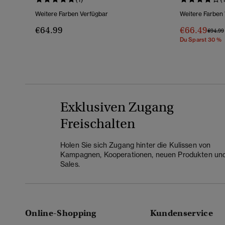
Weitere Farben Verfügbar
Weitere Farben
€64.99
€66.49
Preis 
€94.99
Du Sparst 30 %
Exklusiven Zugang
Freischalten
Holen Sie sich Zugang hinter die Kulissen von
Kampagnen, Kooperationen, neuen Produkten un
Sales.
Online-Shopping
Kundenservice