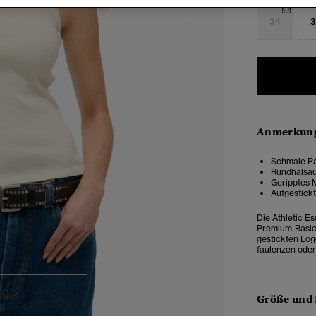
34
3
Anmerkung
Schmale Pa
Rundhalsau
Geripptes 
Aufgestick
Die Athletic Es
Premium-Basic 
gestickten Log
faulenzen oder
4
5
6
Größe und