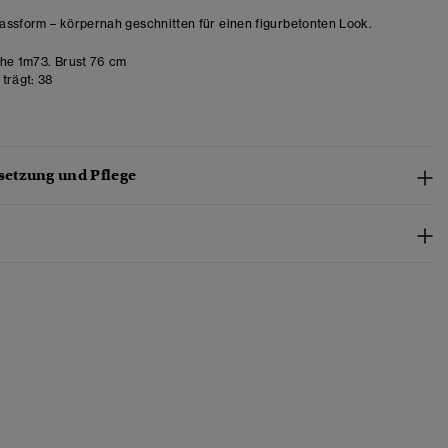
ssform – körpernah geschnitten für einen figurbetonten Look.
e 1m73. Brust 76 cm
trägt:
38
etzung und Pflege