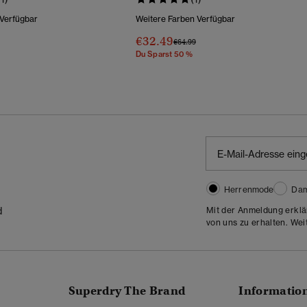
 Verfügbar
Weitere Farben Verfügbar
€32.49
Wurde Reduziert Von
Bis
Preis Wurde Reduziert Von
Bis
€64.99
Du Sparst 50 %
Herrenmode
Da
Mit der Anmeldung erklä
d
von uns zu erhalten. Wei
Superdry The Brand
Informatio