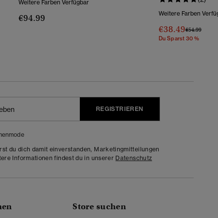
Weitere Farben Verfügbar
Weitere Farben Verfü
€94.99
€38.49
Preis Wurde 
Bis
€54.99
Du Sparst 30 %
REGISTRIEREN
menmode
rst du dich damit einverstanden, Marketingmitteilungen
tere Informationen findest du in unserer
Datenschutz
nen
Store suchen