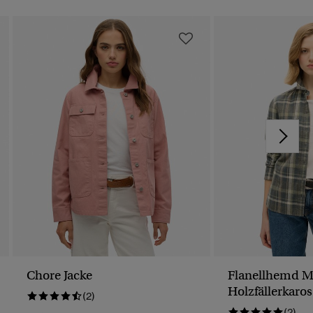
Chore Jacke
Flanellhemd M
Holzfällerkaros
(2)
(2)