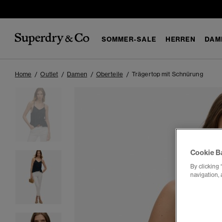
SOMMER-SALE
HERREN
DAM
Home
Outlet
Damen
Oberteile
Trägertop mit Schnürung
Cookie B
By clicking 
navigation, 