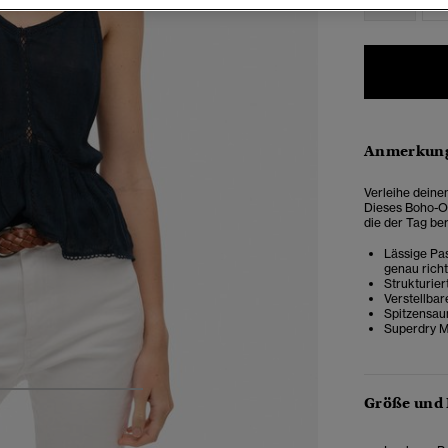
Anmerkung
Verleihe deine
Dieses Boho-Obe
die der Tag be
Lässige Pas
genau rich
Strukturier
Verstellbar
Spitzensa
Superdry Me
4
5
6
7
Größe und