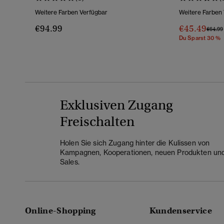
Weitere Farben Verfügbar
Weitere Farben
€94.99
€45.49
Preis 
€64.99
Du Sparst 30 %
Exklusiven Zugang
Freischalten
Holen Sie sich Zugang hinter die Kulissen von
Kampagnen, Kooperationen, neuen Produkten un
Sales.
Online-Shopping
Kundenservice