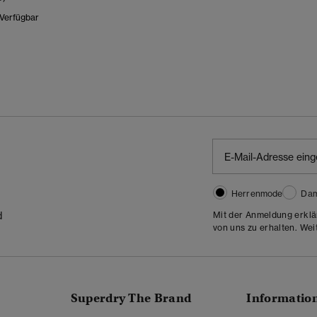
 Verfügbar
Wurde Reduziert Von
Bis
Herrenmode
Da
Mit der Anmeldung erklä
d
von uns zu erhalten. Wei
Superdry The Brand
Informatio