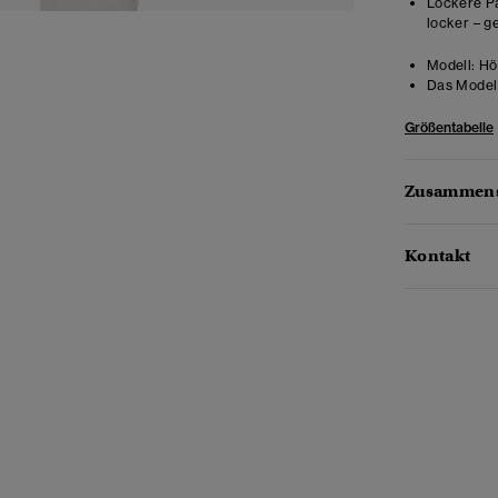
Lockere Pa
locker – g
Modell:
Höh
Das Model 
Größentabelle
Zusammens
Kontakt