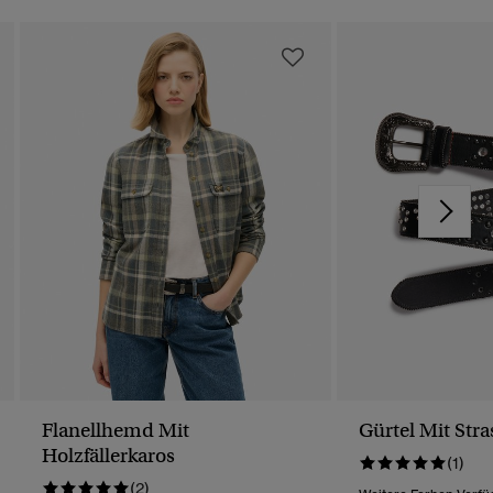
Flanellhemd Mit
Gürtel Mit Stra
Holzfällerkaros
(1)
(2)