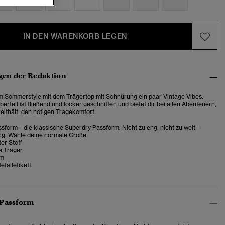
IN DEN WARENKORB LEGEN
en der Redaktion
m Sommerstyle mit dem Trägertop mit Schnürung ein paar Vintage-Vibes.
rteil ist fließend und locker geschnitten und bietet dir bei allen Abenteuern,
reithält, den nötigen Tragekomfort.
sform – die klassische Superdry Passform. Nicht zu eng, nicht zu weit –
tig. Wähle deine normale Größe
ter Stoff
e Träger
um
talletikett
 Passform