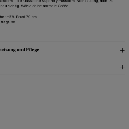
ssform – die klassische Superdry Passform. Nicht zu eng, nicht zu
enau richtig. Wähle deine normale Größe.
e 1m78. Brust 79 cm
trägt:
38
etzung und Pflege