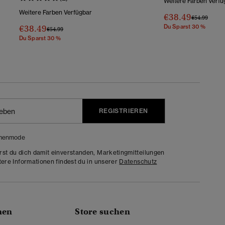
Weitere Farben Verfü
Weitere Farben Verfügbar
€38.49
Preis Wurde 
Bis
€54.99
€38.49
Du Sparst 30 %
Preis Wurde Reduziert Von
Bis
€54.99
Du Sparst 30 %
REGISTRIEREN
menmode
rst du dich damit einverstanden, Marketingmitteilungen
tere Informationen findest du in unserer
Datenschutz
nen
Store suchen