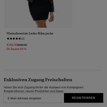
Nietenbesetzte Leder-Bikerjacke
(4)
€184.99
Preis Wurde Reduziert Von
Bis
€369.99
Du Sparst 50 %
Exklusiven Zugang Freischalten
Holen Sie sich Zugang hinter die Kulissen von Kampagnen,
Kooperationen, neuen Produkten und Sales.
REGISTRIEREN