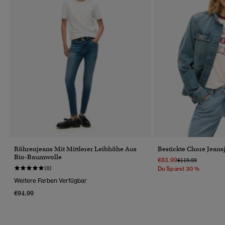
Röhrenjeans Mit Mittlerer Leibhöhe Aus
Bestickte Chore Jeans
Bio-Baumwolle
€83.99
Preis Wurde Reduz
Bis
€119.99
(8)
Du Sparst 30 %
Weitere Farben Verfügbar
€94.99