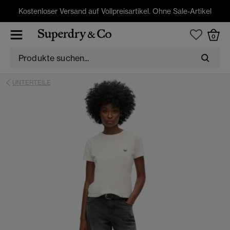
Kostenloser Versand auf Vollpreisartikel. Ohne Sale-Artikel
0
UNTERTEILE