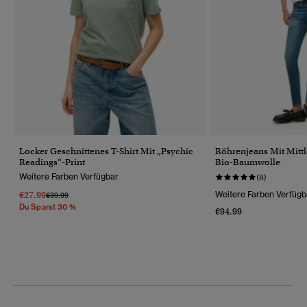
Locker Geschnittenes T-Shirt Mit „Psychic
Röhrenjeans Mit Mitt
Readings“-Print
Bio-Baumwolle
Weitere Farben Verfügbar
(8)
€27.99
Weitere Farben Verfügb
Preis Wurde Reduziert Von
Bis
€39.99
Du Sparst 30 %
€94.99