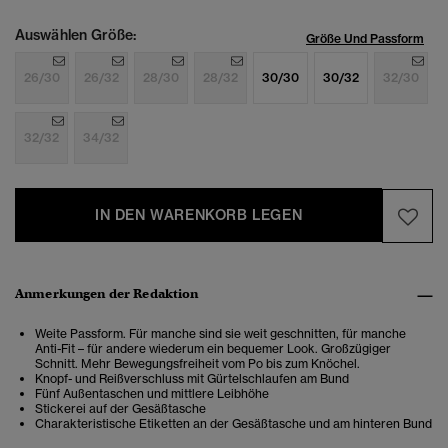
Auswählen Größe:
Größe Und Passform
26/30
26/32
28/30
28/32
30/30
30/32
32/30
32/32
34/32
IN DEN WARENKORB LEGEN
Anmerkungen der Redaktion
Weite Passform. Für manche sind sie weit geschnitten, für manche
Anti-Fit – für andere wiederum ein bequemer Look. Großzügiger
Schnitt. Mehr Bewegungsfreiheit vom Po bis zum Knöchel.
Knopf- und Reißverschluss mit Gürtelschlaufen am Bund
Fünf Außentaschen und mittlere Leibhöhe
Stickerei auf der Gesäßtasche
Charakteristische Etiketten an der Gesäßtasche und am hinteren Bund