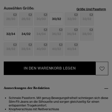
Auswählen Größe:
Größe Und Passform
28/30
28/32
30/30
30/32
32/30
32/32
32/34
34/32
34/34
36/32
36/34
38/30
38/32
38/34
40/30
40/32
40/34
IN DEN WARENKORB LEGEN
Anmerkungen der Redaktion
Schmale Passform. Mit genug Bewegungsfreiheit schmiegen sich diese
Slim-Fit-Jeans an die Silhouette und sorgen gleichzeitig für einen
entspannten Tragekomfort.
Knopfverschluss mit Reißverschluss