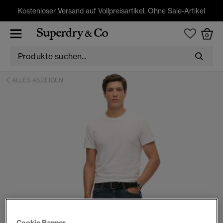
Kostenloser Versand auf Vollpreisartikel. Ohne Sale-Artikel
0
ALLES ANZEIGEN