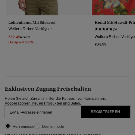
Leinenhemd Mit Stickerei
Hemd Mit Hawaii-Pri
Weitere Farben Verfügbar
(5)
€52.49
Weitere Farben Verfügb
Preis Wurde Reduziert Von
Bis
€74.99
Du Sparst 30 %
€64.99
Exklusiven Zugang Freischalten
Holen Sie sich Zugang hinter die Kulissen von Kampagnen,
Kooperationen, neuen Produkten und Sales.
REGISTRIEREN
Herrenmode
Damenmode