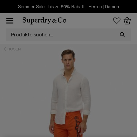
Sommer-Sale - bis zu 50% Rabatt -
Herren
|
Damen
0
HOSEN