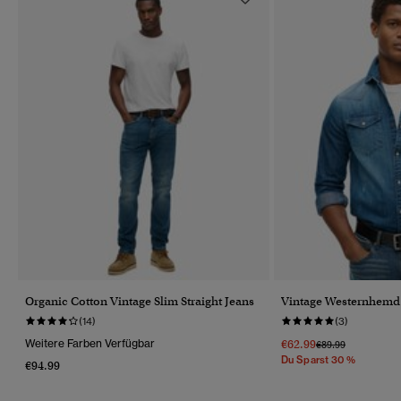
Organic Cotton Vintage Slim Straight Jeans
Vintage Westernhemd
(14)
(3)
Weitere Farben Verfügbar
€62.99
Preis Wurde Reduz
Bis
€89.99
Du Sparst 30 %
€94.99