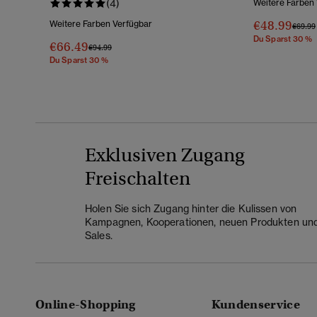
(4)
Weitere Farben
€48.99
Weitere Farben Verfügbar
Preis 
€69.99
Du Sparst 30 %
€66.49
Preis Wurde Reduziert Von
Bis
€94.99
Du Sparst 30 %
Exklusiven Zugang
Freischalten
Holen Sie sich Zugang hinter die Kulissen von
Kampagnen, Kooperationen, neuen Produkten un
Sales.
Online-Shopping
Kundenservice