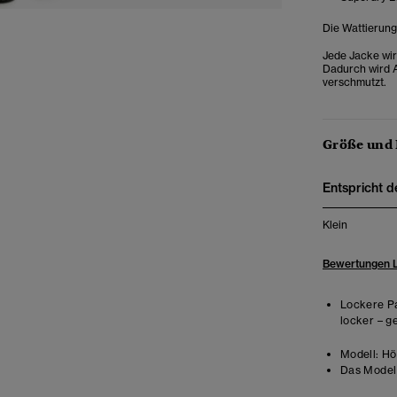
Die Wattierung
Jede Jacke wir
Dadurch wird A
verschmutzt.
Größe und
Entspricht d
Klein
Bewertungen 
Lockere Pa
locker – g
Modell:
Höh
Das Model 