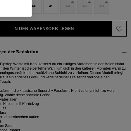
6
38
40
42
44
46
48
IN DEN WARENKORB LEGEN
en der Redaktion
Ripstop Weste mit Kapuze setzt du ein kultiges Statement in der freien Natur.
ür den Winter ist die perfekte Wahl, um dich in den kälteren Monaten warm zu
 uneingeschränkt eine zusätzliche Schicht zu verleihen. Dieses Modell bringt
l auf ein anderes Level und verleiht deiner Freizeitgarderobe einen
 Touch.
sform – die klassische Superdry Passform. Nicht zu eng, nicht zu weit –
tig. Wähle deine normale Größe
Materialien
 Kapuze mit Kordelzug
luss
luss
erschlusstaschen außen
e
 am Saum
ogoaufnäher