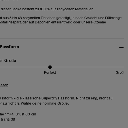
 dieser Jacke besteht zu 100 % aus recycelten Materialien.
d aus 5 bis 48 recycelten Flaschen gefertigt, je nach Gewicht und Füllmenge.
bfall gespart, der auf Deponien entsorgt wird oder unsere Ozeane
 Passform
er Größe
Perfekt
Groß
Lesen
ssform – die klassische Superdry Passform. Nicht zu eng, nicht zu
enau richtig. Wähle deine normale Größe.
e 1m74. Brust 80 cm
trägt:
38