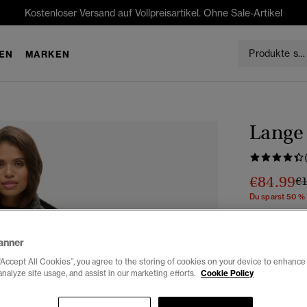
Kostenloser Versand auf Vollpreisartikel. Ohne Sale-Artikel
EN
MARKEN
Lange
€84.99
Pr
€
Du sparst 50 %
Farbe:
kaki 
anner
“Accept All Cookies”, you agree to the storing of cookies on your device to enhance 
analyze site usage, and assist in our marketing efforts.
Cookie Policy
Auswählen G