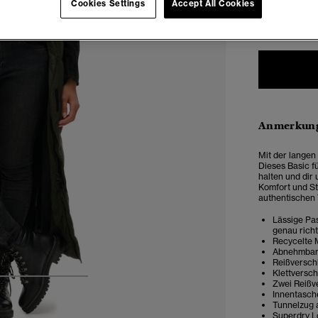
Cookies Settings
Accept All Cookies
34
3
Anmerkung
Mit der langen 
Dieses Basic f
halten und dir
Komfort und Sti
authentischen
Lässige Pas
genau rich
Recycelte 
Abnehmbare
Reißversch
Klettversch
4
5
6
Zwei Reißv
Innentasch
Tunnelzug
Superdry L