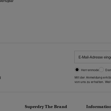
 Verfügbar
Wurde Reduziert Von
Bis
Herrenmode
Da
Mit der Anmeldung erklä
d
von uns zu erhalten. Wei
Superdry The Brand
Informatio