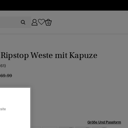
0
 Ripstop Weste mit Kapuze
(61)
eis wurde reduziert von
bis
169.99
raster
Ausgewählt
site
röße:
Größe Und Passform