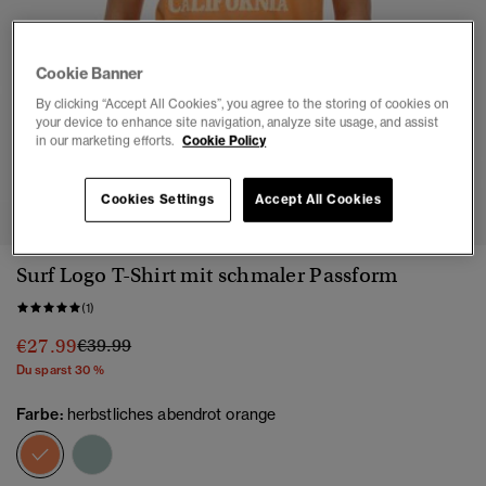
Cookie Banner
By clicking “Accept All Cookies”, you agree to the storing of cookies on
your device to enhance site navigation, analyze site usage, and assist
in our marketing efforts.
Cookie Policy
1
2
3
4
5
Cookies Settings
Accept All Cookies
Surf Logo T-Shirt mit schmaler Passform
(1)
Preis wurde reduziert von
bis
€27.99
€39.99
Du sparst 30 %
Farbe:
herbstliches abendrot orange
Ausgewählt