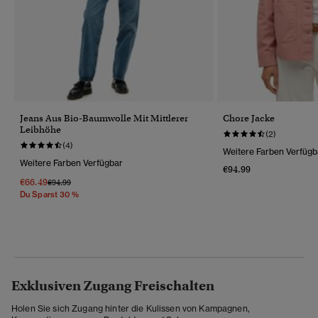
Jeans Aus Bio-Baumwolle Mit Mittlerer
Chore Jacke
Leibhöhe
(2)
(4)
Weitere Farben Verfügb
Weitere Farben Verfügbar
€94.99
€66.49
Preis Wurde Reduziert Von
Bis
€94.99
Du Sparst 30 %
Exklusiven Zugang Freischalten
Holen Sie sich Zugang hinter die Kulissen von Kampagnen,