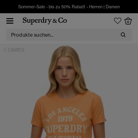
Sommer-Sale - bis zu 50% Rabatt -
Herren
|
Damen
0
T-SHIRTS