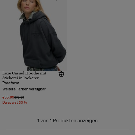
Luxe Casual Hoodie mit
Stickerei in lockerer
Passform
Weitere Farben verfügbar
€55.99
Preis wurde reduziert von
bis
€79.99
Du sparst 30 %
1 von 1 Produkten anzeigen