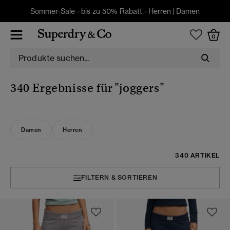
Sommer-Sale - bis zu 50% Rabatt -
Herren
|
Damen
0
340 Ergebnisse für
"joggers"
Damen
Herren
340 ARTIKEL
FILTERN & SORTIEREN