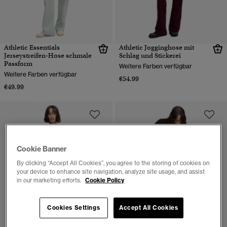
Athletic Essentials
Athletic Jogginghose mit
Jerseystreifen-Hose schmale
Schlag und Stickerei
Passform
Weitere Farben verfügbar
Weitere Farben verfügbar
€54.99
€49.99
Cookie Banner
By clicking “Accept All Cookies”, you agree to the storing of cookies on
your device to enhance site navigation, analyze site usage, and assist
in our marketing efforts.
Cookie Policy
Cookies Settings
Accept All Cookies