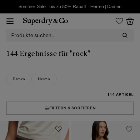
Sommer-Sale - bis zu 50% Rabatt -
Herren
|
Damen
0
144 Ergebnisse für
"rock"
Damen
Herren
144 ARTIKEL
FILTERN & SORTIEREN