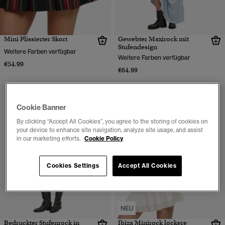
Mini Plissierter Skort
Gewebter Maxirock mit
Stufendesign
Weitere Farben verfügbar
Weitere Farben verfügbar
€54.99
€64.99
Cookie Banner
By clicking “Accept All Cookies”, you agree to the storing of cookies on
your device to enhance site navigation, analyze site usage, and assist
in our marketing efforts.
Cookie Policy
Cookies Settings
Accept All Cookies
NEU
Bedruckter Stufenrock in
Ibiza Minirock lockere