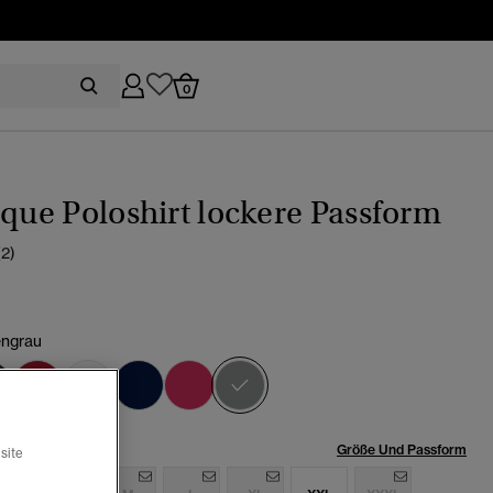
0
ique Poloshirt lockere Passform
(2)
engrau
Ausgewählt
röße:
Größe Und Passform
site