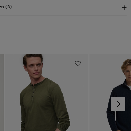
n (2)