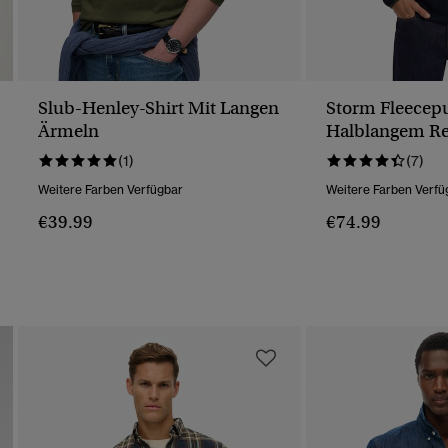
Slub-Henley-Shirt Mit Langen
Storm Fleecepu
Ärmeln
Halblangem Re
(1)
(7)
Weitere Farben Verfügbar
Weitere Farben Verfü
€39.99
€74.99