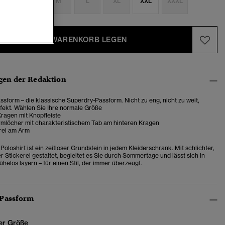
S
S
M
L
XL
XXL
XXXL
IN DEN WARENKORB LEGEN
en der Redaktion
sform – die klassische Superdry-Passform. Nicht zu eng, nicht zu weit,
fekt. Wählen Sie Ihre normale Größe
ragen mit Knopfleiste
rmlöcher mit charakteristischem Tab am hinteren Kragen
rei am Arm
Poloshirt ist ein zeitloser Grundstein in jedem Kleiderschrank. Mit schlichter,
r Stickerei gestaltet, begleitet es Sie durch Sommertage und lässt sich in
helos layern – für einen Stil, der immer überzeugt.
 Passform
er Größe