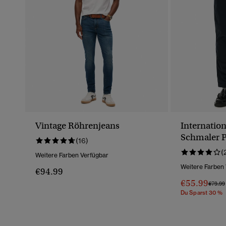
Vintage Röhrenjeans
Internatio
Schmaler 
(16)
(
Weitere Farben Verfügbar
Weitere Farben
€94.99
€55.99
Preis 
€79.99
Du Sparst 30 %