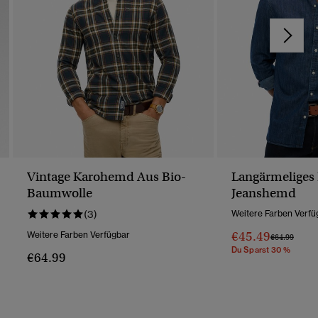
Vintage Karohemd Aus Bio-
Langärmeliges 
Baumwolle
Jeanshemd
(3)
Weitere Farben Verfü
€45.49
Weitere Farben Verfügbar
Preis Wurde 
Bis
€64.99
Du Sparst 30 %
€64.99