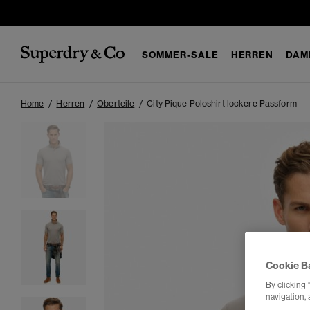
SOMMER-SALE
HERREN
DAM
Home
Herren
Oberteile
City Pique Poloshirt lockere Passform
Cookie B
By clicking 
navigation, 