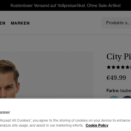
Kostenloser Versand auf Vollpreisartikel. Ohne Sale-Artikel
EN
MARKEN
City P
€49.99
Farbe:
taub
anner
Auswählen G
“Accept All Cookies”, you agree to the storing of cookies on your device to enhance 
analyze site usage, and assist in our marketing efforts.
Cookie Policy