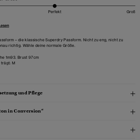
Perfekt
Groß
Lesen
ssform – die klassische Superdry Passform. Nicht zu eng, nicht zu
enau richtig. Wähle deine normale Größe.
he 1m93. Brust 97cm
trägt:
M
etzung und Pflege
ton in Conversion“