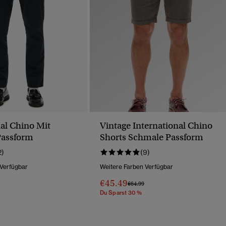
nal Chino Mit
Vintage International Chino
Passform
Shorts Schmale Passform
2)
(9)
 Verfügbar
Weitere Farben Verfügbar
€45.49
Wurde Reduziert Von
Bis
Preis Wurde Reduziert Von
Bis
€64.99
Du Sparst 30 %