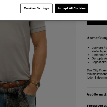
XXS
X
Cookies Settings
Accept All Cookies
Anmerkung
Lockere Pas
einfach per
Einfacher K
Gerippte A
Logosticke
Das City Pique 
minimalistische
jeder Saison mü
Größe und
4
5
6
Entspricht d