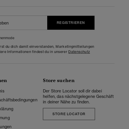
REGISTRIEREN
menmode
rst du dich damit einverstanden, Marketingmitteilungen
tere Informationen findest du in unserer
Datenschutz
nen
Store suchen
nis
Der Store Locator soll dir dabei
helfen, das nächstgelegene Geschäft
schäftsbedingungen
in deiner Nähe zu finden.
klärung
STORE LOCATOR
mmung
lungen