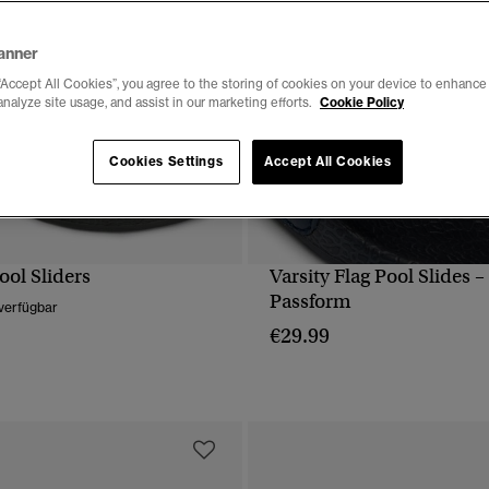
anner
“Accept All Cookies”, you agree to the storing of cookies on your device to enhance 
analyze site usage, and assist in our marketing efforts.
Cookie Policy
Cookies Settings
Accept All Cookies
ool Sliders
Varsity Flag Pool Slides 
SCHNELLANSICHT
SCHNELLANSICH
Passform
verfügbar
€29.99