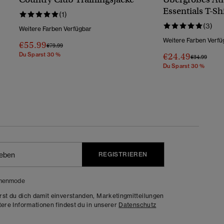
Essentials T-Sh
(1)
(3)
Weitere Farben Verfügbar
Weitere Farben Verfü
€55.99
Preis Wurde Reduziert Von
Bis
€79.99
Du Sparst 30 %
€24.49
Preis Wurde 
Bis
€34.99
Du Sparst 30 %
REGISTRIEREN
menmode
rst du dich damit einverstanden, Marketingmitteilungen
tere Informationen findest du in unserer
Datenschutz