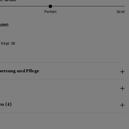
Perfekt
Groß
Lesen
trägt:
38
etzung und Pflege
n (4)