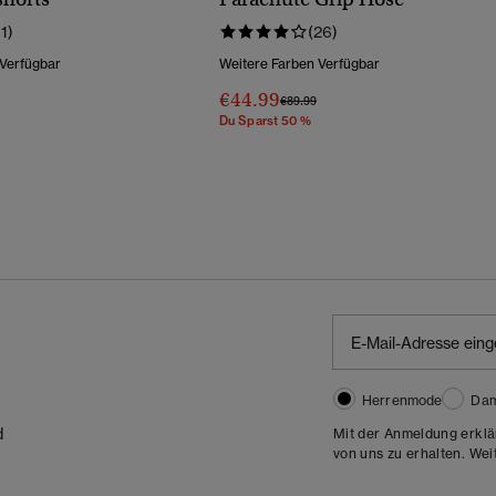
11)
(26)
 Verfügbar
Weitere Farben Verfügbar
€44.99
Wurde Reduziert Von
Bis
Preis Wurde Reduziert Von
Bis
€89.99
Du Sparst 50 %
Herrenmode
Da
d
Mit der Anmeldung erklä
von uns zu erhalten. Wei