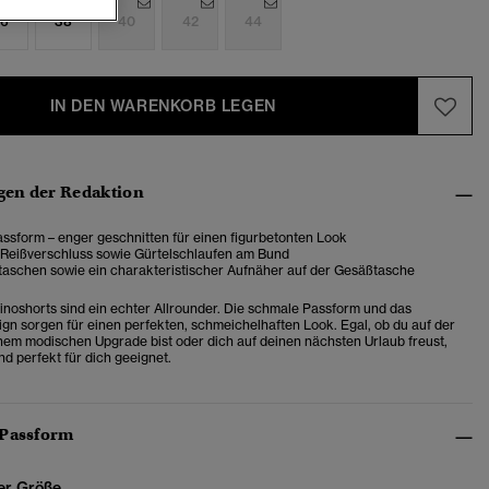
6
38
40
42
44
IN DEN WARENKORB LEGEN
en der Redaktion
ssform – enger geschnitten für einen figurbetonten Look
 Reißverschluss sowie Gürtelschlaufen am Bund
taschen sowie ein charakteristischer Aufnäher auf der Gesäßtasche
inoshorts sind ein echter Allrounder. Die schmale Passform und das
ign sorgen für einen perfekten, schmeichelhaften Look. Egal, ob du auf der
em modischen Upgrade bist oder dich auf deinen nächsten Urlaub freust,
nd perfekt für dich geeignet.
 Passform
er Größe