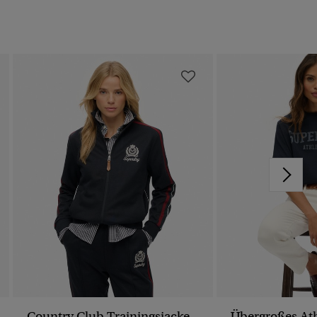
Country Club Trainingsjacke
Übergroßes Ath