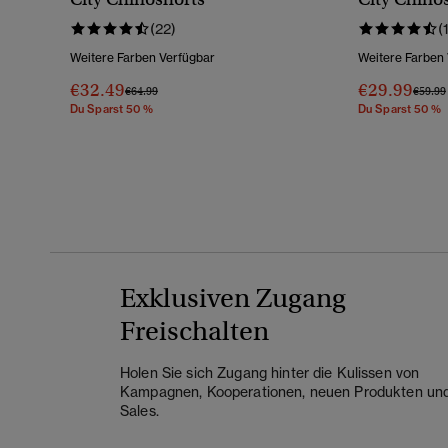
(22)
(
Weitere Farben Verfügbar
Weitere Farben
€32.49
€29.99
Preis Wurde Reduziert Von
Bis
Preis 
€64.99
€59.99
Du Sparst 50 %
Du Sparst 50 %
Exklusiven Zugang
Freischalten
Holen Sie sich Zugang hinter die Kulissen von
Kampagnen, Kooperationen, neuen Produkten un
Sales.