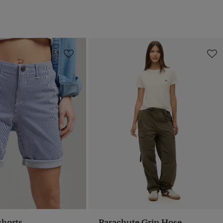
shorts
Parachute Grip Hose