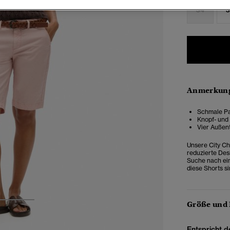
34
3
Anmerkung
Schmale Pa
Knopf- und
Vier Außen
Unsere City Ch
reduzierte Des
Suche nach ein
diese Shorts si
Größe und
2
3
Entspricht d