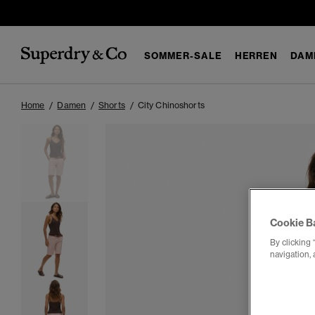
SOMMER-SALE
HERREN
DAM
Home
Damen
Shorts
City Chinoshorts
Cookie B
By clicking 
navigation, 