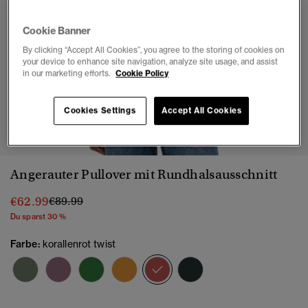
Cookie Banner
By clicking “Accept All Cookies”, you agree to the storing of cookies on
your device to enhance site navigation, analyze site usage, and assist
in our marketing efforts.
Cookie Policy
Cookies Settings
Accept All Cookies
1
2
3
4
5
6
Angerauter Pullover mit Rundhalsausschnitt
Preis wurde reduziert von
bis
€62.99
€89.99
Du sparst 30 %
Farbe:
korallenrot twist
Ausgewählt