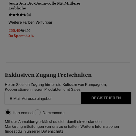
Jeans Aus Bio-Baumwolle Mit Mittlerer
Leibhöhe
(4)
Weitere Farben Verfügbar
€66.49
Preis Wurde Reduziert Von
Bis
€94.99
Du Sparst 30 %
Exklusiven Zugang Freischalten
Holen Sie sich Zugang hinter die Kulissen von Kampagnen,
Kooperationen, neuen Produkten und Sales.
REGISTRIEREN
Herrenmode
Damenmode
Mit der Anmeldung erklärst du dich damit einverstanden,
Marketingmitteilungen von uns zu erhalten. Weitere Informationen
findest du in unserer
Datenschutz