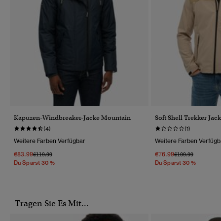
Kapuzen-Windbreaker-Jacke Mountain
Soft Shell Trekker Jac
(4)
(1)
Weitere Farben Verfügbar
Weitere Farben Verfügb
€83.99
€76.99
Preis Wurde Reduziert Von
Bis
Preis Wurde Reduz
Bis
€119.99
€109.99
Du Sparst 30 %
Du Sparst 30 %
Tragen Sie Es Mit...