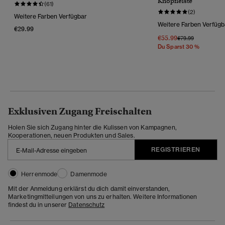
Knopfleiste
(61)
(2)
Weitere Farben Verfügbar
Weitere Farben Verfügb
€29.99
€55.99
Preis Wurde Reduz
Bis
€79.99
Du Sparst 30 %
Exklusiven Zugang Freischalten
Holen Sie sich Zugang hinter die Kulissen von Kampagnen,
Kooperationen, neuen Produkten und Sales.
REGISTRIEREN
Herrenmode
Damenmode
Mit der Anmeldung erklärst du dich damit einverstanden,
Marketingmitteilungen von uns zu erhalten. Weitere Informationen
findest du in unserer
Datenschutz