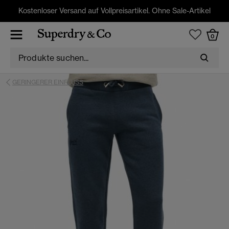
Kostenloser Versand auf Vollpreisartikel. Ohne Sale-Artikel
0
GERINGERER EINFLUSS