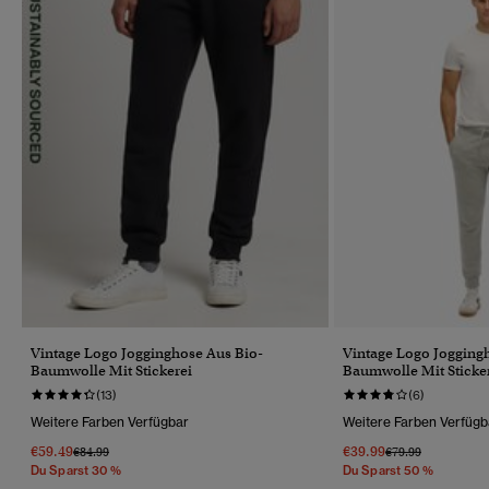
Vintage Logo Jogginghose Aus Bio-
Vintage Logo Jogging
Baumwolle Mit Stickerei
Baumwolle Mit Sticke
(13)
(6)
Weitere Farben Verfügbar
Weitere Farben Verfügb
€59.49
€39.99
Preis Wurde Reduziert Von
Bis
Preis Wurde Reduz
Bis
€84.99
€79.99
Du Sparst 30 %
Du Sparst 50 %