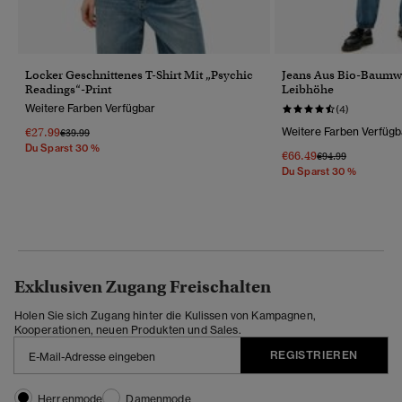
Locker Geschnittenes T-Shirt Mit „Psychic
Jeans Aus Bio-Baumwo
Readings“-Print
Leibhöhe
Weitere Farben Verfügbar
(4)
€27.99
Weitere Farben Verfügb
Preis Wurde Reduziert Von
Bis
€39.99
Du Sparst 30 %
€66.49
Preis Wurde Reduz
Bis
€94.99
Du Sparst 30 %
Exklusiven Zugang Freischalten
Holen Sie sich Zugang hinter die Kulissen von Kampagnen,
Kooperationen, neuen Produkten und Sales.
REGISTRIEREN
Herrenmode
Damenmode