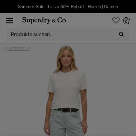
Sommer-Sale - bis zu 50% Rabatt -
Herren
|
Damen
0
UNTERTEILE