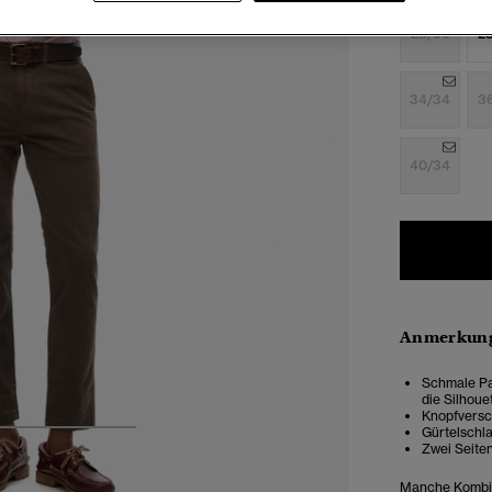
28/30
2
34/34
3
40/34
Anmerkung
Schmale Pa
die Silhoue
Knopfversc
Gürtelschl
4
5
6
Zwei Seite
Manche Kombin