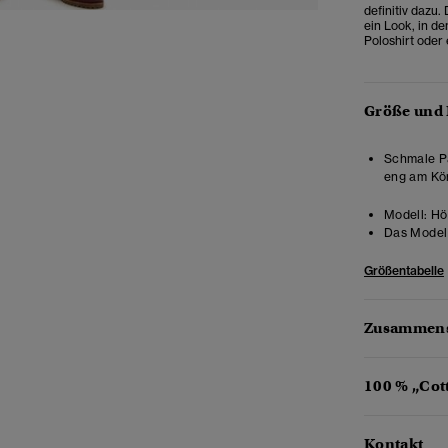
definitiv dazu. 
ein Look, in d
Poloshirt oder
Größe und
Schmale Pa
eng am Kör
Modell:
Hö
Das Model 
Größentabelle
Zusammens
100 % „Cot
Kontakt