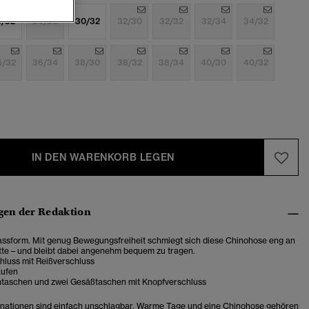
8/32
30/30
30/32
32/30
32/32
32/34
34/32
6/32
36/34
38/30
38/32
38/34
40/30
40/32
IN DEN WARENKORB LEGEN
en der Redaktion
ssform. Mit genug Bewegungsfreiheit schmiegt sich diese Chinohose eng an
tte – und bleibt dabei angenehm bequem zu tragen.
hluss mit Reißverschluss
aufen
ntaschen und zwei Gesäßtaschen mit Knopfverschluss
ationen sind einfach unschlagbar. Warme Tage und eine Chinohose gehören