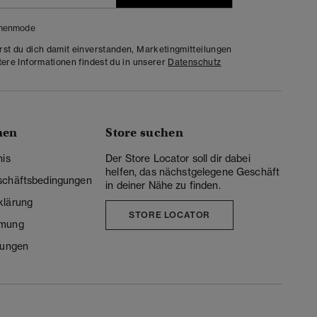
menmode
rst du dich damit einverstanden, Marketingmitteilungen
tere Informationen findest du in unserer
Datenschutz
nen
Store suchen
nis
Der Store Locator soll dir dabei
helfen, das nächstgelegene Geschäft
schäftsbedingungen
in deiner Nähe zu finden.
klärung
STORE LOCATOR
mmung
lungen