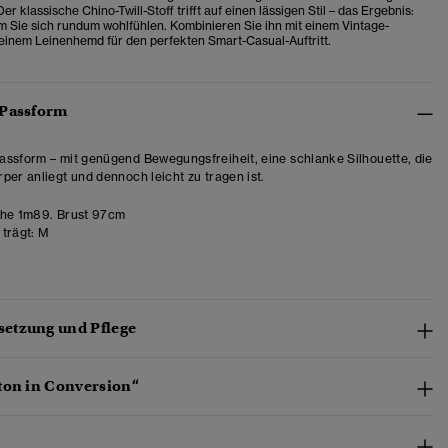
Der klassische Chino-Twill-Stoff trifft auf einen lässigen Stil – das Ergebnis:
em Sie sich rundum wohlfühlen. Kombinieren Sie ihn mit einem Vintage-
 einem Leinenhemd für den perfekten Smart-Casual-Auftritt.
 Passform
ssform – mit genügend Bewegungsfreiheit, eine schlanke Silhouette, die
per anliegt und dennoch leicht zu tragen ist.
he 1m89. Brust 97cm
trägt:
M
etzung und Pflege
ton in Conversion“