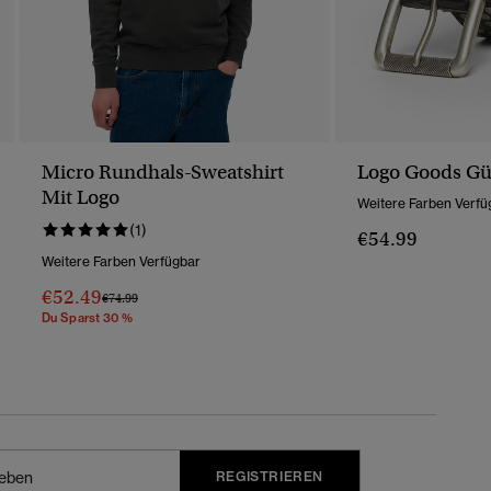
Micro Rundhals-Sweatshirt
Logo Goods Gü
Mit Logo
Weitere Farben Verfü
(1)
€54.99
Weitere Farben Verfügbar
€52.49
Preis Wurde Reduziert Von
Bis
€74.99
Du Sparst 30 %
REGISTRIEREN