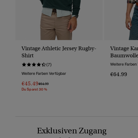
Vintage Athletic Jersey Rugby-
Vintage Ka
Shirt
Baumwoll
(7)
Weitere Farben
€64.99
Weitere Farben Verfügbar
€45.49
Preis Wurde Reduziert Von
Bis
€64.99
Du Sparst 30 %
Exklusiven Zugang