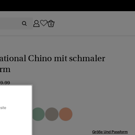
0
ational Chino mit schmaler
orm
eis wurde reduziert von
bis
79.99
farben
site
ewählt
röße:
Größe Und Passform