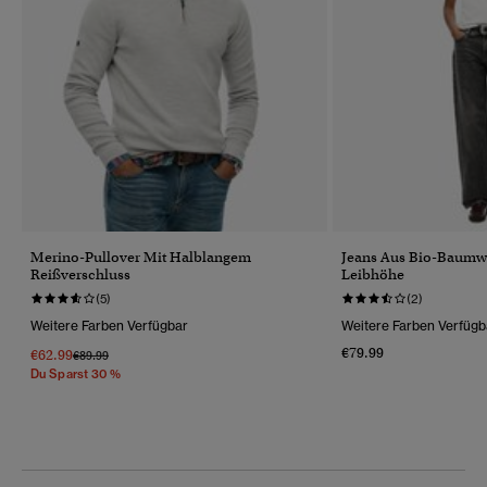
Merino-Pullover Mit Halblangem
Jeans Aus Bio-Baumwo
Reißverschluss
Leibhöhe
(5)
(2)
Weitere Farben Verfügbar
Weitere Farben Verfügb
€79.99
€62.99
Preis Wurde Reduziert Von
Bis
€89.99
Du Sparst 30 %