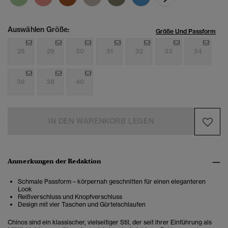
Auswählen Größe:
Größe Und Passform
28
29
30
31
32
33
34
36
38
40
IN DEN WARENKORB LEGEN
Anmerkungen der Redaktion
Schmale Passform – körpernah geschnitten für einen eleganteren
Look
Reißverschluss und Knopfverschluss
Design mit vier Taschen und Gürtelschlaufen
Chinos sind ein klassischer, vielseitiger Stil, der seit ihrer Einführung als