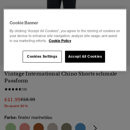
Cookie Banner
By clicking “Accept All Cookies”, you agree to the storing of cookies on
your device to enhance site navigation, analyze site usage, and assist
in our marketing efforts.
Cookie Policy
1
2
3
4
5
Cookies Settings
Accept All Cookies
Vintage International Chino Shorts schmale
Passform
(15)
Preis wurde reduziert von
bis
€41.99
€59.99
Du sparst 30 %
Farbe:
finster marineblau