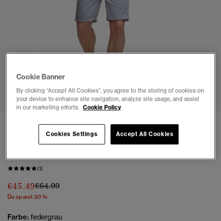
Cookie Banner
1
2
3
4
By clicking “Accept All Cookies”, you agree to the storing of cookies on
your device to enhance site navigation, analyze site usage, and assist
in our marketing efforts.
Cookie Policy
NEU
Cookies Settings
Accept All Cookies
Vintage International Chino Shorts schmale
Passform
(1)
Preis wurde reduziert von
bis
€45.49
€64.99
Du sparst 30 %
Farbe:
federgrau