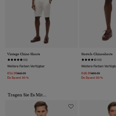
Vintage Chino Shorts
Stretch-Chinoshorts
(13)
(10)
Weitere Farben Verfügbar
Weitere Farben Verfügb
€34.99
€48.99
Preis Wurde Reduziert Von
Bis
Preis Wurde Reduz
Bis
€49.99
€69.99
Du Sparst 30 %
Du Sparst 30 %
Tragen Sie Es Mit...