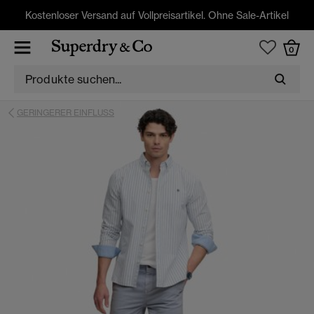
Kostenloser Versand auf Vollpreisartikel. Ohne Sale-Artikel
0
GERINGERER EINFLUSS