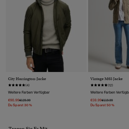
City Harrington-Jacke
Vintage M65 Jacke
(4)
(12)
Weitere Farben Verfügbar
Weitere Farben Verfügb
€90.99
€59.99
Preis Wurde Reduziert Von
Bis
Preis Wurde Reduz
Bis
€129.99
€119.99
Du Sparst 30 %
Du Sparst 50 %
Tragen Sie Es Mit...