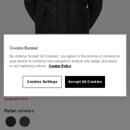
Cookie Banner
1
2
3
4
5
6
7
8
By clicking “Accept All Cookies”, you agree to the storing of cookies on
your device to enhance site navigation, analyze site usage, and assist
in our marketing efforts.
Cookie Policy
Mountain SD Windcheater
Cookies Settings
Accept All Cookies
(40)
Preis wurde reduziert von
bis
€97.99
€139.99
Du sparst 30 %
Farbe:
schwarz