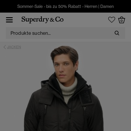
Sommer-Sale - bis zu 50% Rabatt -
Herren
|
Damen
0
JACKEN