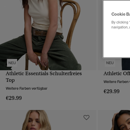
Cookie B
By clicking 
navigation, 
NEU
NEU
Athletic Essentials Schulterfreies
Athletic O
SCHNELLANSICHT
Top
Weitere Farben 
Weitere Farben verfügbar
€29.99
€29.99