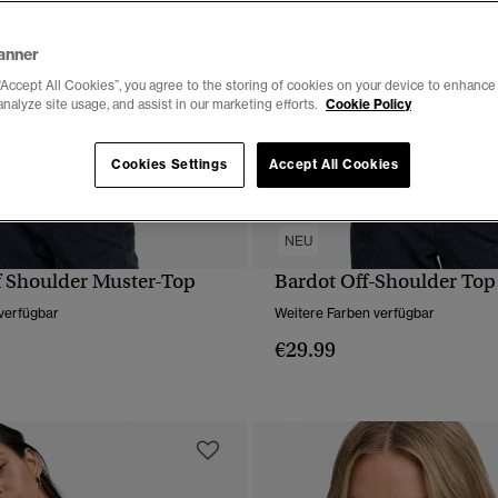
anner
“Accept All Cookies”, you agree to the storing of cookies on your device to enhance 
analyze site usage, and assist in our marketing efforts.
Cookie Policy
Cookies Settings
Accept All Cookies
NEU
ff Shoulder Muster-Top
Bardot Off-Shoulder Top
SCHNELLANSICHT
SCHNELLANSICH
verfügbar
Weitere Farben verfügbar
€29.99