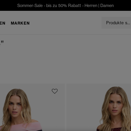
Sommer-Sale - bis zu 50% Rabatt -
Herren
|
Damen
EN
MARKEN
e"