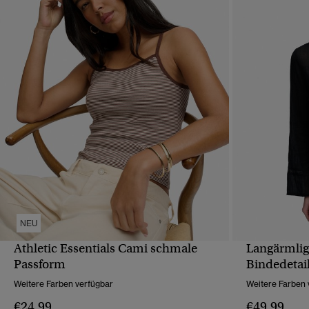
NEU
Athletic Essentials Cami schmale
Langärmlig
SCHNELLANSICHT
Passform
Bindedetai
Weitere Farben verfügbar
Weitere Farben 
€24.99
€49.99